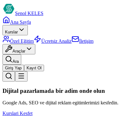
Şenol
KELEŞ
Ana Sayfa
Kurslar
Özel Eğitim
Ücretsiz Analiz
İletişim
Araçlar
Ara
Giriş Yap
Kayıt Ol
Dijital pazarlamada bir adim onde olun
Google Ads, SEO ve dijital reklam egitimlerimizi kesfedin.
Kurslari Kesfet