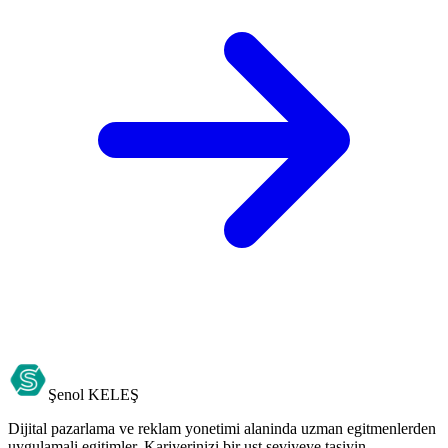
Şenol
KELEŞ
Dijital pazarlama ve reklam yonetimi alaninda uzman egitmenlerden
uygulamali egitimler. Kariyerinizi bir ust seviyeye tasiyin.