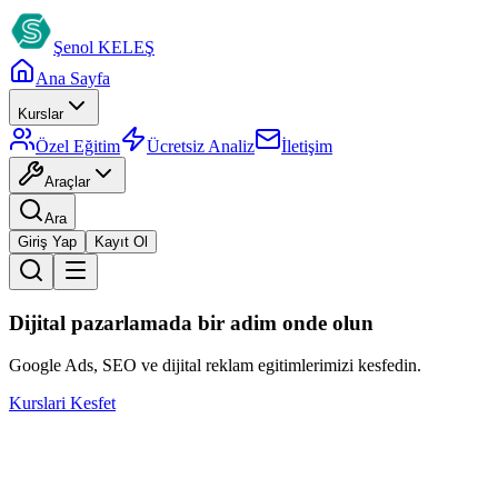
Şenol
KELEŞ
Ana Sayfa
Kurslar
Özel Eğitim
Ücretsiz Analiz
İletişim
Araçlar
Ara
Giriş Yap
Kayıt Ol
Dijital pazarlamada bir adim onde olun
Google Ads, SEO ve dijital reklam egitimlerimizi kesfedin.
Kurslari Kesfet