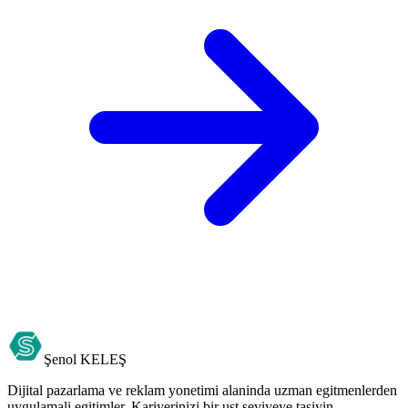
Şenol
KELEŞ
Dijital pazarlama ve reklam yonetimi alaninda uzman egitmenlerden
uygulamali egitimler. Kariyerinizi bir ust seviyeye tasiyin.