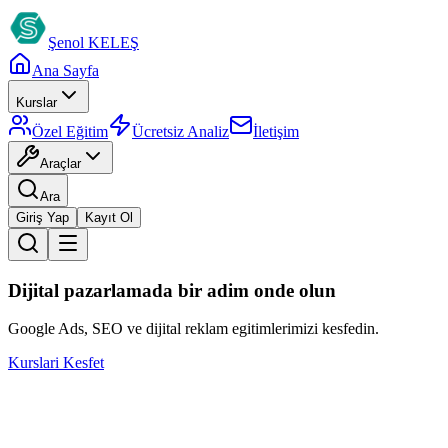
Şenol
KELEŞ
Ana Sayfa
Kurslar
Özel Eğitim
Ücretsiz Analiz
İletişim
Araçlar
Ara
Giriş Yap
Kayıt Ol
Dijital pazarlamada bir adim onde olun
Google Ads, SEO ve dijital reklam egitimlerimizi kesfedin.
Kurslari Kesfet