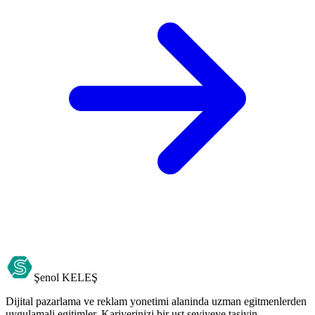
Şenol
KELEŞ
Dijital pazarlama ve reklam yonetimi alaninda uzman egitmenlerden
uygulamali egitimler. Kariyerinizi bir ust seviyeye tasiyin.