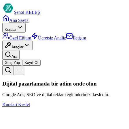
Şenol
KELEŞ
Ana Sayfa
Kurslar
Özel Eğitim
Ücretsiz Analiz
İletişim
Araçlar
Ara
Giriş Yap
Kayıt Ol
Dijital pazarlamada bir adim onde olun
Google Ads, SEO ve dijital reklam egitimlerimizi kesfedin.
Kurslari Kesfet